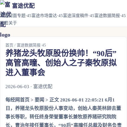
富途优配
富途封面专题·45
富途市场雷达·45
富途深度稿件·45
富途数据简报·45
标签
关于
首页
/
富途数据简报·45
养猪龙头牧原股份换帅！“90后”
高管高曈、创始人之子秦牧原拟
进入董事会
2026-06-03 · 富途优配
每经网首页 > 要闻 > 正文 2026-06-01 22:05:21 6月1
日，养猪龙头牧原股份人事变动，创始人秦英林辞去董
事长等职，转任终身荣誉董事长兼牧原养猪研究院院
长，曹治年接任董事长，“90后”高曈任总裁及财务负责