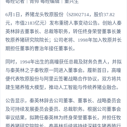
每经记者｜胥帅 每经编辑｜董兴生
6月1日，养猪龙头牧原股份（SZ002714，股价37.82
元，市值2183亿元）发布重磅人事变动公告。创始人秦
英林辞去董事长、总裁等职务，转任终身荣誉董事长兼
牧原养猪研究院院长；公司老将、1998年加入牧原并长
期担任董事的曹治年接任董事长。
同时，1994年出生的高曈获任总裁及财务负责人，并拟
与秦英林之子秦牧原一同进入董事会。履新首日，高曈
便代表牧原股份与阿里云签署战略合作协议，双方将共
建生猪养殖大模型，推动人工智能与传统养猪业融合。
公告显示，秦英林辞去公司董事、董事长、战略委员会
及可持续发展委员会委员、总裁职务。根据公司董事会
审议结果，拟聘任秦英林为终身荣誉董事长，并担任牧
原养猪研究院院长。秦英林后续将持续深耕生猪养殖行